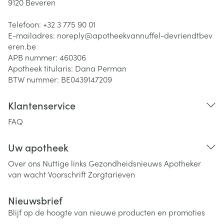
9120
Beveren
Telefoon:
+32 3 775 90 01
E-mailadres:
noreply@
apotheekvannuffel-devriendtbev
eren.be
APB nummer:
460306
Apotheek titularis:
Dana Perman
BTW nummer:
BE0439147209
Klantenservice
FAQ
Uw apotheek
Over ons
Nuttige links
Gezondheidsnieuws
Apotheker
van wacht
Voorschrift
Zorgtarieven
Nieuwsbrief
Blijf op de hoogte van nieuwe producten en promoties