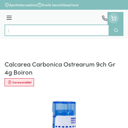
Ga naar de inhoud
Apothekersadvies
Snelle beschikbaarheid
Menu
Zoek
Product, merk, categorie...
Calcarea Carbonica Ostrearum 9ch Gr
4g Boiron
Geneesmiddel