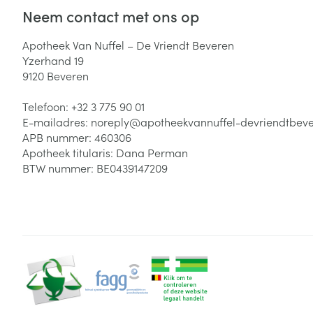
Neem contact met ons op
Zuurstof
Eelt
Eksteroog - lik
Apotheek Van Nuffel – De Vriendt Beveren
Ademhalingsste
Yzerhand 19
Toon meer
9120
Beveren
Spieren en gew
Telefoon:
+32 3 775 90 01
E-mailadres:
noreply@
apotheekvannuffel-devriendtbev
Specifiek voor
APB nummer:
460306
Naalden en spu
Apotheek titularis:
Dana Perman
Lichaamsverzo
Infecties
BTW nummer:
BE0439147209
Spuiten
Deodorant
Oplossing voor 
Gezichtsverzor
Naalden
Luizen
Naalden voor i
pennaalden
Diagnostica
Toon meer