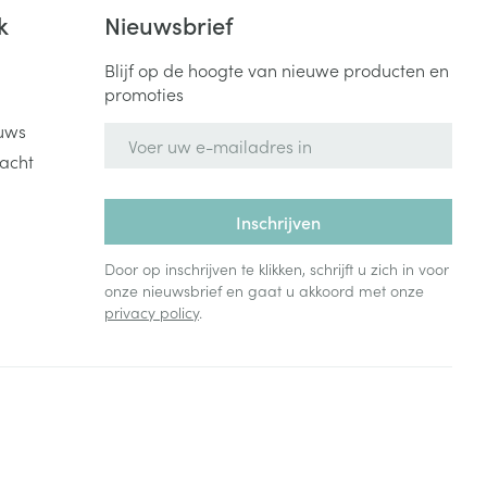
Bed
k
Nieuwsbrief
ng zon
Doorliggen - decubitis
Blijf op de hoogte van nieuwe producten en
Toon meer
ie
Urinewegen
promoties
uws
E-mail adres
id, spanning
Stoppen met roken
acht
 en intieme
Gezichtsreiniging -
ontschminken
n Orthopedie
Instrumenten
Inschrijven
sche
n anticonceptie
Reinigingsmelk, - crème, -
Anti tumor middelen
Door op inschrijven te klikken, schrijft u zich in voor
olie en gel
onze nieuwsbrief en gaat u akkoord met onze
jn
privacy policy
.
Tonic - lotion
zorging
Anesthesie
Micellair water
Specifiek voor de ogen
t
ie
Diverse geneesmiddelen
Toon meer