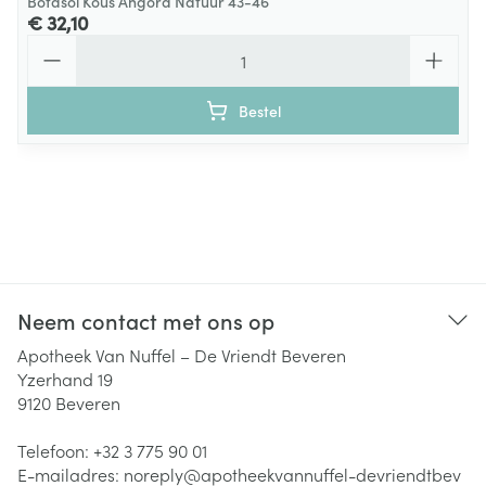
Botasol Kous Angora Natuur 43-46
€ 32,10
Aantal
Bestel
Neem contact met ons op
Apotheek Van Nuffel – De Vriendt Beveren
Yzerhand 19
9120
Beveren
Telefoon:
+32 3 775 90 01
E-mailadres:
noreply@
apotheekvannuffel-devriendtbev