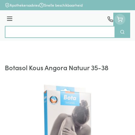
Ga naar de inhoud
Apothekersadvies
Snelle beschikbaarheid
Menu
Zoek
Product, merk, categorie...
Botasol Kous Angora Natuur 35-38