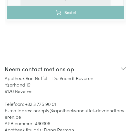
Bestel
Neem contact met ons op
Apotheek Van Nuffel – De Vriendt Beveren
Yzerhand 19
9120
Beveren
Telefoon:
+32 3 775 90 01
E-mailadres:
noreply@
apotheekvannuffel-devriendtbev
eren.be
APB nummer:
460306
Apotheek titularis:
Dana Perman