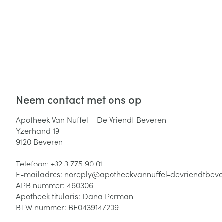
Neem contact met ons op
Apotheek Van Nuffel – De Vriendt Beveren
Yzerhand 19
9120
Beveren
Telefoon:
+32 3 775 90 01
E-mailadres:
noreply@
apotheekvannuffel-devriendtbev
APB nummer:
460306
Apotheek titularis:
Dana Perman
BTW nummer:
BE0439147209