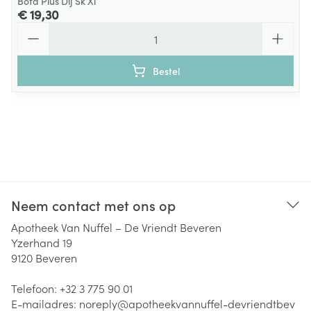
Bota Plus Dij Sk Xl
€ 19,30
Aantal
Bestel
Neem contact met ons op
Apotheek Van Nuffel – De Vriendt Beveren
Yzerhand 19
9120
Beveren
Telefoon:
+32 3 775 90 01
E-mailadres:
noreply@
apotheekvannuffel-devriendtbev