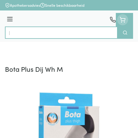
Ga naar de inhoud
Apothekersadvies
Snelle beschikbaarheid
Menu
Zoek
Product, merk, categorie...
Bota Plus Dij Wh M