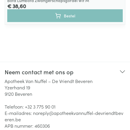
Bota Lumbota Zwangerschapsgordel Wit M
€ 38,60
Bestel
Neem contact met ons op
Apotheek Van Nuffel – De Vriendt Beveren
Yzerhand 19
9120
Beveren
Telefoon:
+32 3 775 90 01
E-mailadres:
noreply@
apotheekvannuffel-devriendtbev
eren.be
APB nummer:
460306