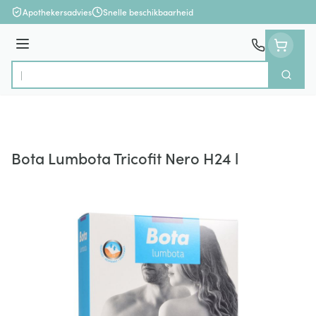
Ga naar de inhoud
Apothekersadvies
Snelle beschikbaarheid
Menu
Zoek
Product, merk, categorie...
Bota Lumbota Tricofit Nero H24 l