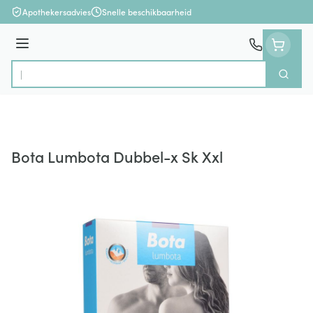
Ga naar de inhoud
Apothekersadvies
Snelle beschikbaarheid
Menu
Zoek
Product, merk, categorie...
Bota Lumbota Dubbel-x Sk Xxl