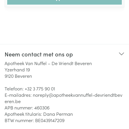
Neem contact met ons op
Apotheek Van Nuffel – De Vriendt Beveren
Yzerhand 19
9120
Beveren
Telefoon:
+32 3 775 90 01
E-mailadres:
noreply@
apotheekvannuffel-devriendtbev
eren.be
APB nummer:
460306
Apotheek titularis:
Dana Perman
BTW nummer:
BE0439147209