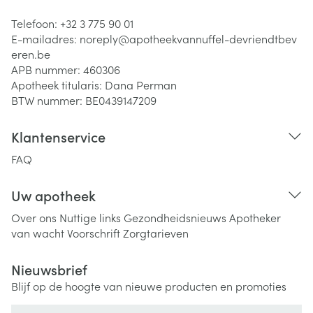
Telefoon:
+32 3 775 90 01
E-mailadres:
noreply@
apotheekvannuffel-devriendtbev
eren.be
APB nummer:
460306
Apotheek titularis:
Dana Perman
BTW nummer:
BE0439147209
Klantenservice
FAQ
Uw apotheek
Over ons
Nuttige links
Gezondheidsnieuws
Apotheker
van wacht
Voorschrift
Zorgtarieven
Nieuwsbrief
Blijf op de hoogte van nieuwe producten en promoties
E-mail adres