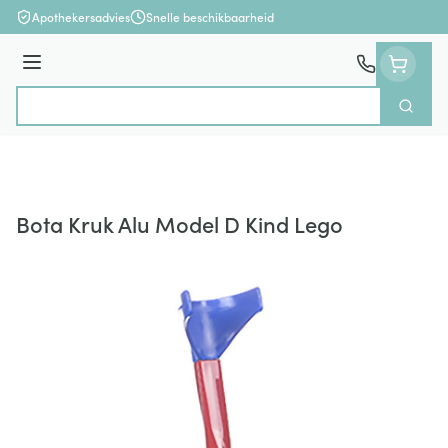
Ga naar de inhoud
Apothekersadvies
Snelle beschikbaarheid
Menu
Zoek
Product, merk, categorie...
Bota Kruk Alu Model D Kind Lego