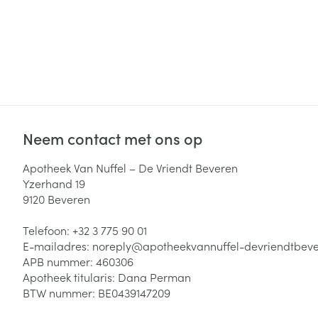
Neem contact met ons op
Apotheek Van Nuffel – De Vriendt Beveren
Yzerhand 19
9120
Beveren
Telefoon:
+32 3 775 90 01
E-mailadres:
noreply@
apotheekvannuffel-devriendtbev
APB nummer:
460306
Apotheek titularis:
Dana Perman
BTW nummer:
BE0439147209