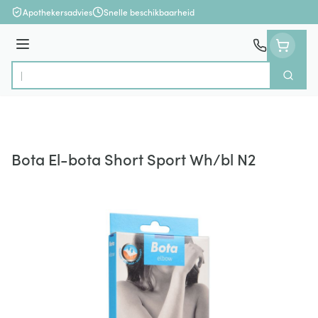
Ga naar de inhoud
Apothekersadvies
Snelle beschikbaarheid
Menu
Zoek
Product, merk, categorie...
Bota El-bota Short Sport Wh/bl N2