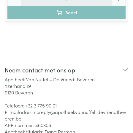
Bestel
Neem contact met ons op
Apotheek Van Nuffel – De Vriendt Beveren
Yzerhand 19
9120
Beveren
Telefoon:
+32 3 775 90 01
E-mailadres:
noreply@
apotheekvannuffel-devriendtbev
eren.be
APB nummer:
460306
Apotheek titularis:
Dana Perman