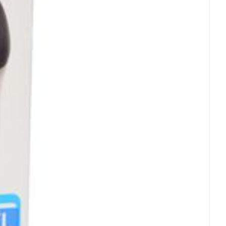
rende
Parfums en
geurproducten
CBD