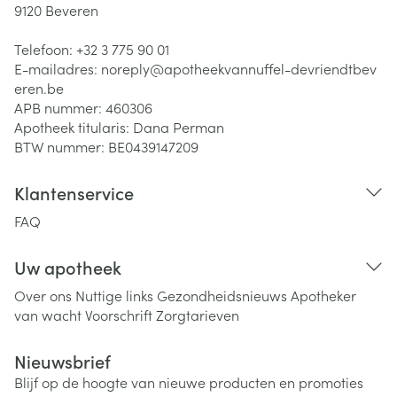
9120
Beveren
Telefoon:
+32 3 775 90 01
E-mailadres:
noreply@
apotheekvannuffel-devriendtbev
eren.be
APB nummer:
460306
Apotheek titularis:
Dana Perman
BTW nummer:
BE0439147209
Klantenservice
FAQ
Uw apotheek
Over ons
Nuttige links
Gezondheidsnieuws
Apotheker
van wacht
Voorschrift
Zorgtarieven
Nieuwsbrief
Blijf op de hoogte van nieuwe producten en promoties