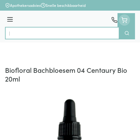
Ga naar de inhoud
Apothekersadvies
Snelle beschikbaarheid
Menu
Zoek
Product, merk, categorie...
Biofloral Bachbloesem 04 Centaury Bio
20ml