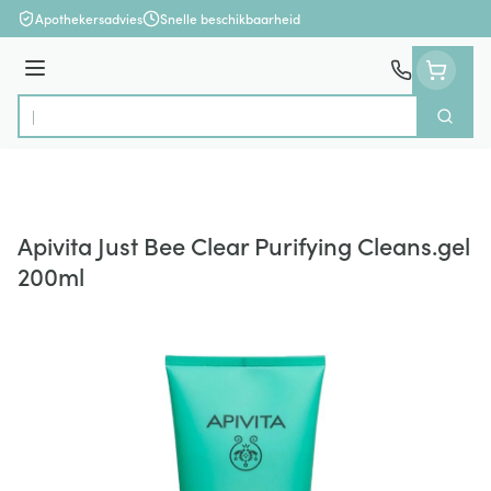
Ga naar de inhoud
Apothekersadvies
Snelle beschikbaarheid
Menu
Zoek
Product, merk, categorie...
Apivita Just Bee Clear Purifying Cleans.gel
200ml