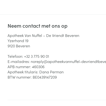
Zuurstof
Eelt
Eksteroog - lik
Ademhalingsste
Toon meer
Neem contact met ons op
Spieren en gew
Apotheek Van Nuffel – De Vriendt Beveren
Yzerhand 19
Specifiek voor
9120
Beveren
Naalden en spu
Lichaamsverzo
Telefoon:
+32 3 775 90 01
Infecties
Spuiten
Deodorant
E-mailadres:
noreply@
apotheekvannuffel-devriendtbev
Oplossing voor 
APB nummer:
460306
Gezichtsverzor
Apotheek titularis:
Dana Perman
Naalden
Luizen
BTW nummer:
BE0439147209
Naalden voor i
pennaalden
Diagnostica
Toon meer