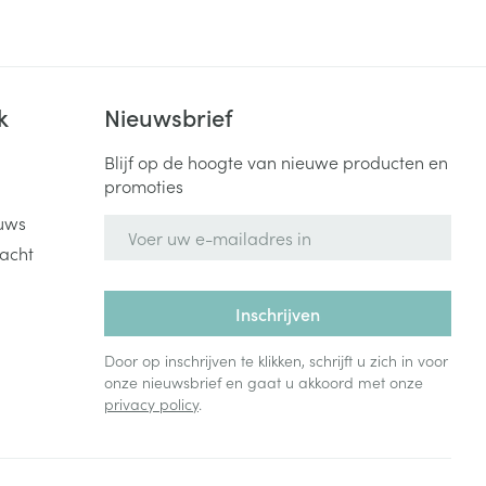
Bed
ng zon
Doorliggen - decubitis
Toon meer
ie
Urinewegen
k
Nieuwsbrief
id, spanning
Stoppen met roken
Blijf op de hoogte van nieuwe producten en
promoties
 en intieme
Gezichtsreiniging -
ontschminken
n Orthopedie
Instrumenten
uws
E-mail adres
sche
acht
n anticonceptie
Reinigingsmelk, - crème, -
Anti tumor middelen
olie en gel
jn
Inschrijven
Tonic - lotion
zorging
Anesthesie
Micellair water
Door op inschrijven te klikken, schrijft u zich in voor
onze nieuwsbrief en gaat u akkoord met onze
Specifiek voor de ogen
privacy policy
.
t
ie
Diverse geneesmiddelen
Toon meer