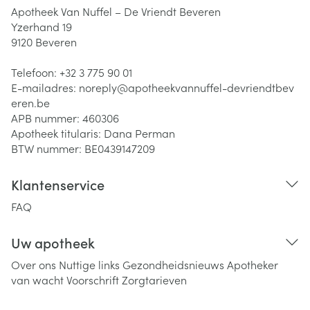
Apotheek Van Nuffel – De Vriendt Beveren
Yzerhand 19
9120
Beveren
Telefoon:
+32 3 775 90 01
E-mailadres:
noreply@
apotheekvannuffel-devriendtbev
eren.be
APB nummer:
460306
Apotheek titularis:
Dana Perman
BTW nummer:
BE0439147209
Klantenservice
FAQ
Uw apotheek
Over ons
Nuttige links
Gezondheidsnieuws
Apotheker
van wacht
Voorschrift
Zorgtarieven