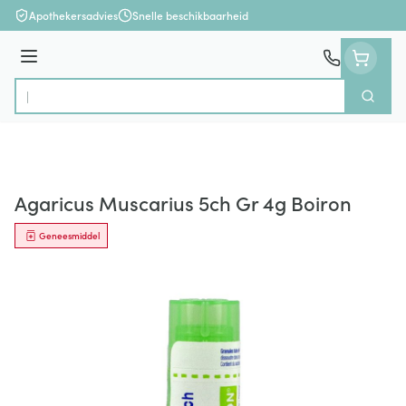
Ga naar de inhoud
Apothekersadvies
Snelle beschikbaarheid
Menu
Zoek
Product, merk, categorie...
Agaricus Muscarius 5ch Gr 4g Boiron
Geneesmiddel