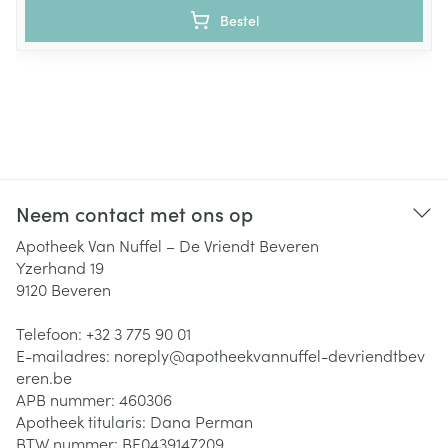
Bestel
Neem contact met ons op
Apotheek Van Nuffel – De Vriendt Beveren
Yzerhand 19
9120
Beveren
Telefoon:
+32 3 775 90 01
E-mailadres:
noreply@
apotheekvannuffel-devriendtbev
eren.be
APB nummer:
460306
Apotheek titularis:
Dana Perman
BTW nummer:
BE0439147209